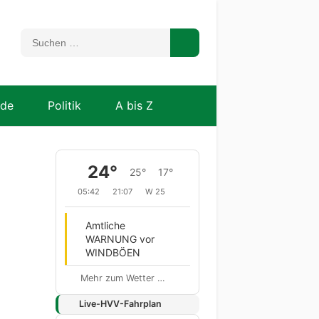
nde
Politik
A bis Z
24°
25°
17°
05:42
21:07
W 25
Amtliche
WARNUNG vor
WINDBÖEN
Mehr zum Wetter …
Live-HVV-Fahrplan