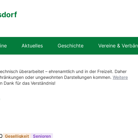
sdorf
ine
Aktuelles
Geschichte
Vereine & Verbä
technisch überarbeitet – ehrenamtlich und in der Freizeit. Daher
nschränkungen oder ungewohnten Darstellungen kommen.
Weitere
en Dank für das Verständnis!
f
0
Geselligkeit
Senioren