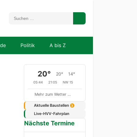
nde
Politik
A bis Z
20°
20°
14°
05:44
21:05
NW 15
Mehr zum Wetter …
Aktuelle Baustellen
3
Live-HVV-Fahrplan
Nächste Termine