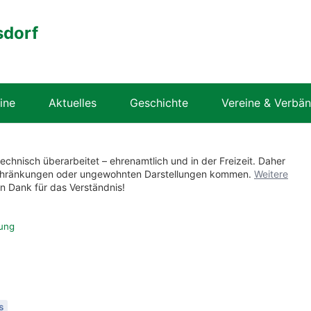
sdorf
ine
Aktuelles
Geschichte
Vereine & Verbä
technisch überarbeitet – ehrenamtlich und in der Freizeit. Daher
nschränkungen oder ungewohnten Darstellungen kommen.
Weitere
en Dank für das Verständnis!
zung
s