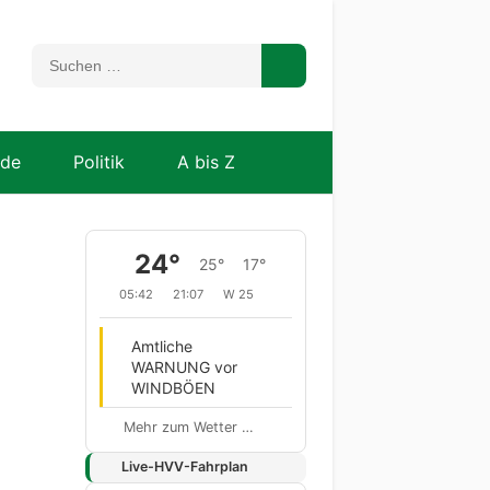
nde
Politik
A bis Z
24°
25°
17°
05:42
21:07
W 25
Amtliche
WARNUNG vor
WINDBÖEN
Mehr zum Wetter …
Live-HVV-Fahrplan