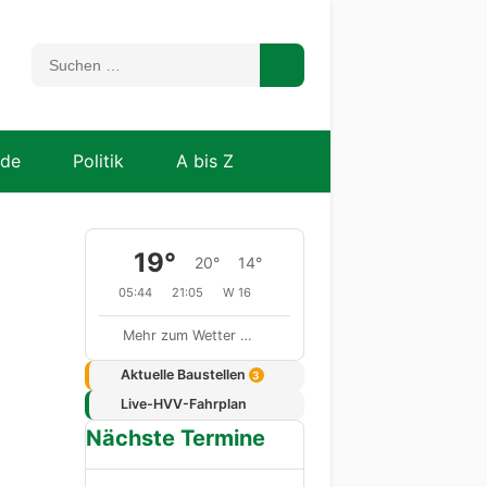
nde
Politik
A bis Z
19°
20°
14°
05:44
21:05
W 16
Mehr zum Wetter …
Aktuelle Baustellen
3
Live-HVV-Fahrplan
Nächste Termine