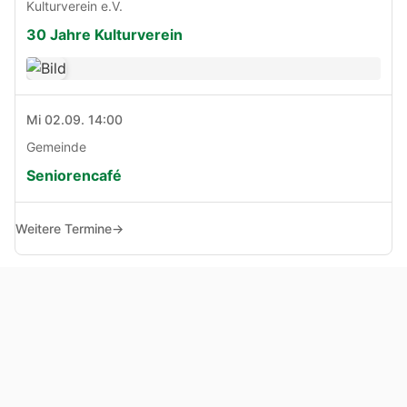
Kulturverein e.V.
30 Jahre Kulturverein
Mi 02.09. 14:00
Gemeinde
Seniorencafé
Weitere Termine
→
© Copyright 2005 - 2026
Haben Sie Anregungen, Fragen oder Kritik zu dieser Seite?
Impressum
Haftungsausschluss
Datenschutz