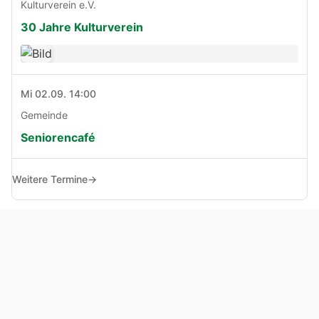
Kulturverein e.V.
30 Jahre Kulturverein
Mi 02.09. 14:00
Gemeinde
Seniorencafé
Weitere Termine
→
© Copyright 2005 - 2026
Haben Sie Anregungen, Fragen oder Kritik zu dieser Seite?
Impressum
Haftungsausschluss
Datenschutz