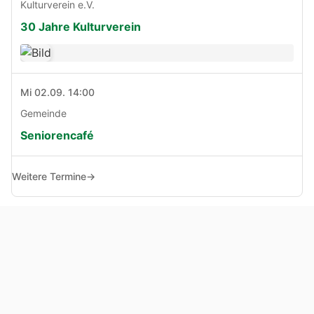
Kulturverein e.V.
30 Jahre Kulturverein
Mi 02.09. 14:00
Gemeinde
Seniorencafé
Weitere Termine
→
© Copyright 2005 - 2026
Haben Sie Anregungen, Fragen oder Kritik zu dieser Seite?
Impressum
Haftungsausschluss
Datenschutz