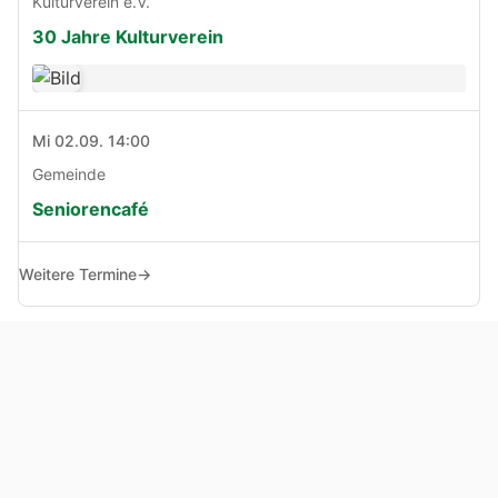
Kulturverein e.V.
30 Jahre Kulturverein
Mi 02.09. 14:00
Gemeinde
Seniorencafé
Weitere Termine
→
© Copyright 2005 - 2026
Haben Sie Anregungen, Fragen oder Kritik zu dieser Seite?
Impressum
Haftungsausschluss
Datenschutz