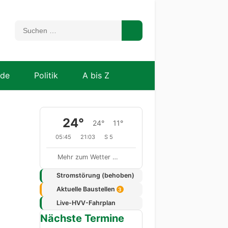
nde
Politik
A bis Z
24°
24°
11°
05:45
21:03
S 5
Mehr zum Wetter …
Stromstörung (behoben)
Aktuelle Baustellen
3
Live-HVV-Fahrplan
Nächste Termine