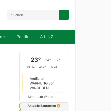
nde
Politik
A bis Z
23°
24°
17°
05:42
21:07
W 25
Amtliche
WARNUNG vor
WINDBÖEN
Mehr zum Wetter …
Aktuelle Baustellen
3