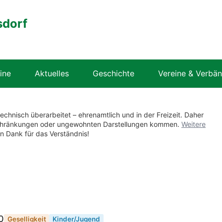
sdorf
ine
Aktuelles
Geschichte
Vereine & Verbä
technisch überarbeitet – ehrenamtlich und in der Freizeit. Daher
nschränkungen oder ungewohnten Darstellungen kommen.
Weitere
en Dank für das Verständnis!
0
Geselligkeit
Kinder/Jugend