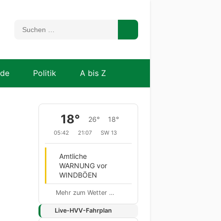
nde
Politik
A bis Z
18°
26°
18°
05:42
21:07
SW 13
Amtliche
WARNUNG vor
WINDBÖEN
Mehr zum Wetter …
Live-HVV-Fahrplan