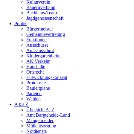
Kulturverein
Bauernverband
Backhaus-Team
Jagdgenossenschaft
Politik
Bürgermeister
Gemeindevertretung
Fraktionen
Ausschüsse
Amtsausschuß
Kindergartenbeirat
AK Verkehr
Haushalte
Ortsrecht
Entwicklungskonzept
Protokolle
Bauleitpläne
Parteien
Wahlen
A bis Z
Übersicht A–Z
Amt Bargteheide-Land
Mängelmelder
Müllentsorgung
Notdienste