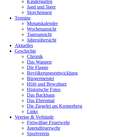
Kindergarten
Jagd und Jäger
Storchennest
Termine
Monatskalender
Wochenansicht
Tagesansicht
Jahresübersicht
Aktuelles
Geschichte
Chronik
Das Wappen
Die Flagge
Bevölkerungsentwicklung
Bürgermeister
Höfe und Bewohner
Historische Fotos
Das Backhaus
Das Ehrenmal
Die Ziegelei am Kremerberg
Links
Vereine & Verbände
Freiwillige ­Feuerwehr
Jugendfeuerwehr
Sportverein