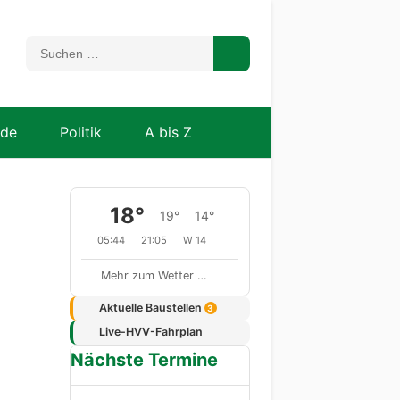
nde
Politik
A bis Z
18°
19°
14°
05:44
21:05
W 14
Mehr zum Wetter …
Aktuelle Baustellen
3
Live-HVV-Fahrplan
Nächste Termine