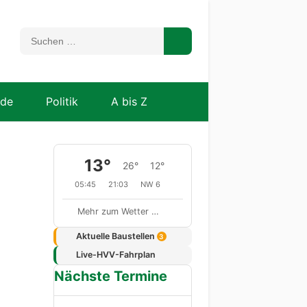
nde
Politik
A bis Z
13°
26°
12°
05:45
21:03
NW 6
Mehr zum Wetter …
Aktuelle Baustellen
3
Live-HVV-Fahrplan
Nächste Termine