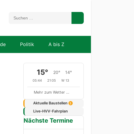
nde
Politik
A bis Z
15°
20°
14°
05:44
21:05
W 13
Mehr zum Wetter …
Aktuelle Baustellen
3
Live-HVV-Fahrplan
Nächste Termine