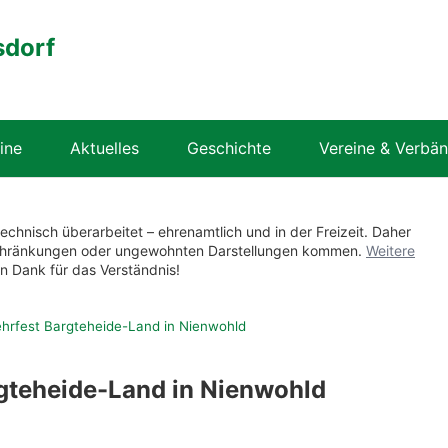
sdorf
ine
Aktuelles
Geschichte
Vereine & Verbä
technisch überarbeitet – ehrenamtlich und in der Freizeit. Daher
nschränkungen oder ungewohnten Darstellungen kommen.
Weitere
en Dank für das Verständnis!
hrfest Bargteheide-Land in Nienwohld
gteheide-Land in Nienwohld