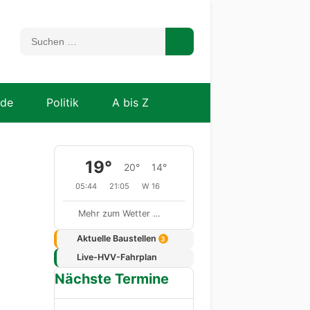
nde
Politik
A bis Z
19°
20°
14°
05:44
21:05
W 16
Mehr zum Wetter …
Aktuelle Baustellen
3
Live-HVV-Fahrplan
Nächste Termine