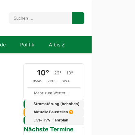
nde
Politik
A bis Z
10°
26°
10°
05:45
21:03
SW 6
Mehr zum Wetter …
Stromstörung (behoben)
Aktuelle Baustellen
3
Live-HVV-Fahrplan
Nächste Termine