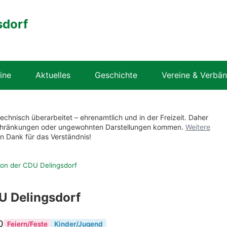
sdorf
ine
Aktuelles
Geschichte
Vereine & Verbä
technisch überarbeitet – ehrenamtlich und in der Freizeit. Daher
nschränkungen oder ungewohnten Darstellungen kommen.
Weitere
en Dank für das Verständnis!
ion der CDU Delingsdorf
U Delingsdorf
0
Feiern/Feste
Kinder/Jugend