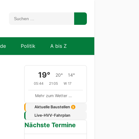
nde
Politik
A bis Z
19°
20°
14°
05:44
21:05
W 17
Mehr zum Wetter …
Aktuelle Baustellen
3
Live-HVV-Fahrplan
Nächste Termine