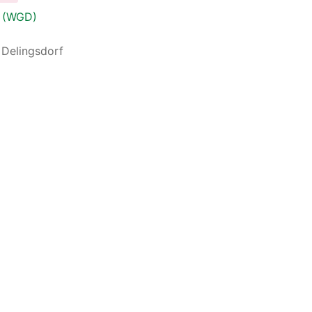
f (WGD)
 Delingsdorf