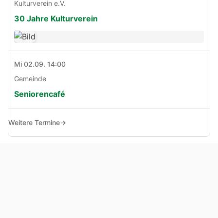
Kulturverein e.V.
30 Jahre Kulturverein
Mi 02.09. 14:00
Gemeinde
Seniorencafé
Weitere Termine
→
© Copyright 2005 - 2026
Haben Sie Anregungen, Fragen oder Kritik zu dieser Seite?
Impressum
Haftungsausschluss
Datenschutz