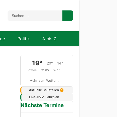
nde
Politik
A bis Z
19°
20°
14°
05:44
21:05
W 15
Mehr zum Wetter …
Aktuelle Baustellen
3
Live-HVV-Fahrplan
Nächste Termine