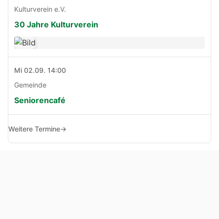
Kulturverein e.V.
30 Jahre Kulturverein
Mi 02.09. 14:00
Gemeinde
Seniorencafé
Weitere Termine
→
© Copyright 2005 - 2026
Haben Sie Anregungen, Fragen oder Kritik zu dieser Seite?
Impressum
Haftungsausschluss
Datenschutz