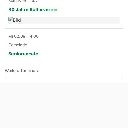
Kulturverein e.V.
30 Jahre Kulturverein
Mi 02.09. 14:00
Gemeinde
Seniorencafé
Weitere Termine
→
© Copyright 2005 - 2026
Haben Sie Anregungen, Fragen oder Kritik zu dieser Seite?
Impressum
Haftungsausschluss
Datenschutz