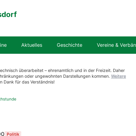
sdorf
ine
Aktuelles
Geschichte
Vereine & Verbä
technisch überarbeitet – ehrenamtlich und in der Freizeit. Daher
nschränkungen oder ungewohnten Darstellungen kommen.
Weitere
en Dank für das Verständnis!
chstunde
00
Politik