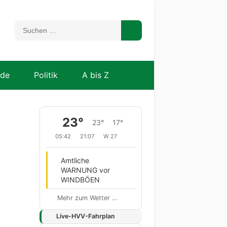
nde
Politik
A bis Z
23°
23°
17°
05:42
21:07
W 27
Amtliche
WARNUNG vor
WINDBÖEN
Mehr zum Wetter …
Live-HVV-Fahrplan