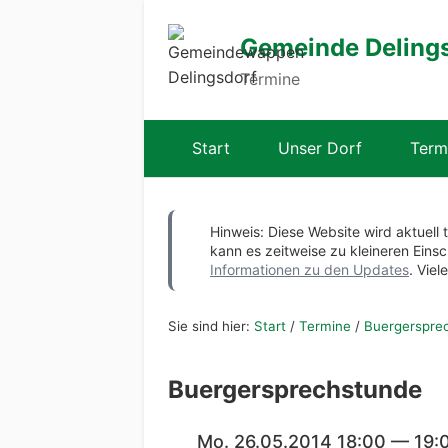
Gemeinde Deling
Termine
Start
Unser Dorf
Term
Hinweis: Diese Website wird aktuell 
kann es zeitweise zu kleineren Ei
Informationen zu den Updates
. Viel
Sie sind hier:
Start
/
Termine
/
Buergerspre
Buergersprechstunde
Mo. 26.05.2014 18:00 — 19: