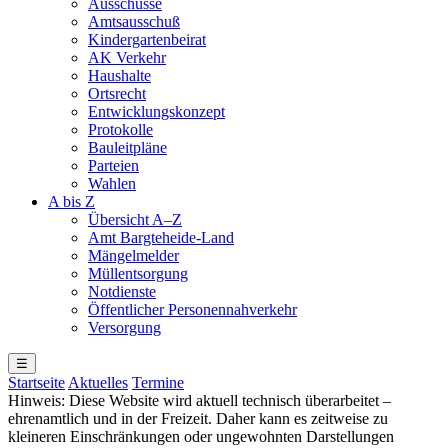
Ausschüsse
Amtsausschuß
Kindergartenbeirat
AK Verkehr
Haushalte
Ortsrecht
Entwicklungskonzept
Protokolle
Bauleitpläne
Parteien
Wahlen
A bis Z
Übersicht A–Z
Amt Bargteheide-Land
Mängelmelder
Müllentsorgung
Notdienste
Öffentlicher Personennahverkehr
Versorgung
☰
Startseite
Aktuelles
Termine
Hinweis: Diese Website wird aktuell technisch überarbeitet –
ehrenamtlich und in der Freizeit. Daher kann es zeitweise zu
kleineren Einschränkungen oder ungewohnten Darstellungen