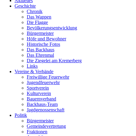
Aktuelles
Geschichte
Chronik
Das Wappen
Die Flagge
Bevölkerungsentwicklung
Bürgermeister
Höfe und Bewohner
Historische Fotos
Das Backhaus
Das Ehrenmal
Die Ziegelei am Kremerberg
Links
Vereine & Verbände
Freiwillige ­Feuerwehr
Jugendfeuerwehr
Sportverein
Kulturverein
Bauernverband
Backhaus-Team
Jagdgenossenschaft
Politik
Bürgermeister
Gemeindevertretung
Fraktionen