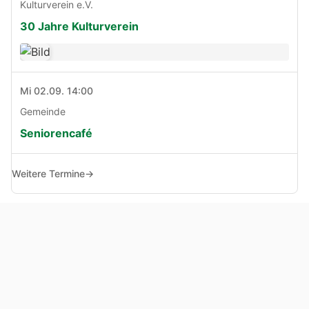
Kulturverein e.V.
30 Jahre Kulturverein
Mi 02.09. 14:00
Gemeinde
Seniorencafé
Weitere Termine
→
© Copyright 2005 - 2026
Haben Sie Anregungen, Fragen oder Kritik zu dieser Seite?
Impressum
Haftungsausschluss
Datenschutz