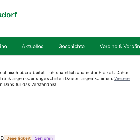
sdorf
ine
Aktuelles
Geschichte
Vereine & Verbä
technisch überarbeitet – ehrenamtlich und in der Freizeit. Daher
nschränkungen oder ungewohnten Darstellungen kommen.
Weitere
en Dank für das Verständnis!
f
00
Geselligkeit
Senioren