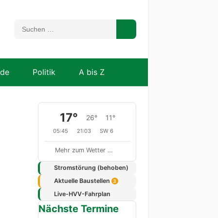
nde
Politik
A bis Z
17°
26°
11°
05:45
21:03
SW 6
Mehr zum Wetter …
Stromstörung (behoben)
Aktuelle Baustellen
3
Live-HVV-Fahrplan
Nächste Termine