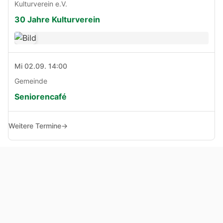
Kulturverein e.V.
30 Jahre Kulturverein
Mi 02.09. 14:00
Gemeinde
Seniorencafé
Weitere Termine
→
© Copyright 2005 - 2026
Haben Sie Anregungen, Fragen oder Kritik zu dieser Seite?
Impressum
Haftungsausschluss
Datenschutz