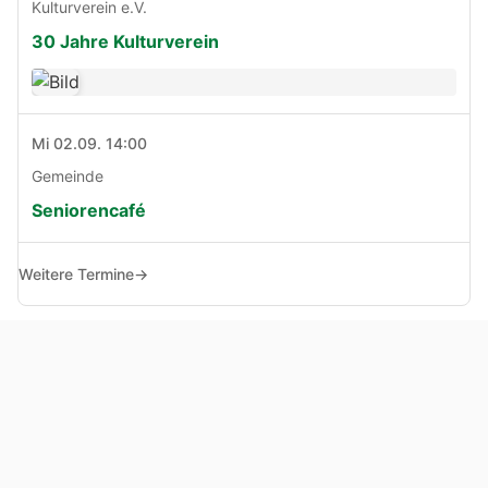
Kulturverein e.V.
30 Jahre Kulturverein
Mi 02.09. 14:00
Gemeinde
Seniorencafé
Weitere Termine
→
© Copyright 2005 - 2026
Haben Sie Anregungen, Fragen oder Kritik zu dieser Seite?
Impressum
Haftungsausschluss
Datenschutz