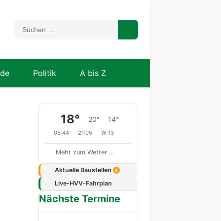
nde
Politik
A bis Z
18°
20°
14°
05:44
21:05
W 13
Mehr zum Wetter …
Aktuelle Baustellen
3
Live-HVV-Fahrplan
Nächste Termine