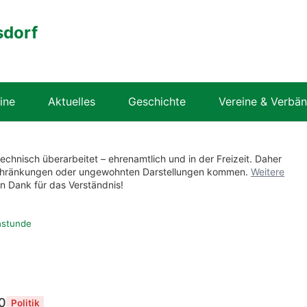
sdorf
ine
Aktuelles
Geschichte
Vereine & Verbä
technisch überarbeitet – ehrenamtlich und in der Freizeit. Daher
nschränkungen oder ungewohnten Darstellungen kommen.
Weitere
en Dank für das Verständnis!
hstunde
0
Politik