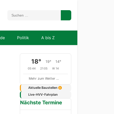
nde
Politik
A bis Z
18°
19°
14°
05:44
21:05
W 14
Mehr zum Wetter …
Aktuelle Baustellen
3
Live-HVV-Fahrplan
Nächste Termine