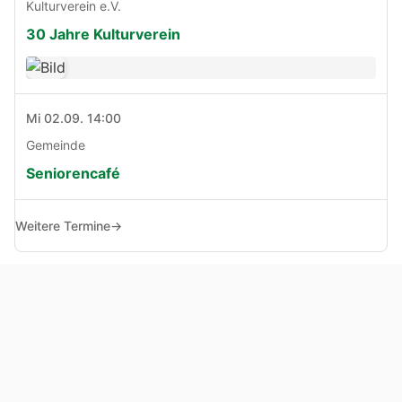
Kulturverein e.V.
30 Jahre Kulturverein
Mi 02.09. 14:00
Gemeinde
Seniorencafé
Weitere Termine
→
© Copyright 2005 - 2026
Haben Sie Anregungen, Fragen oder Kritik zu dieser Seite?
Impressum
Haftungsausschluss
Datenschutz