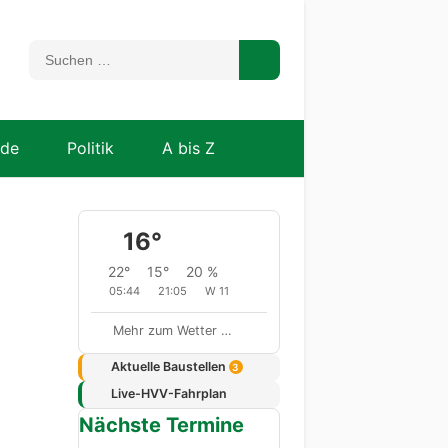
nde
Politik
A bis Z
16°
22°
15°
20 %
05:44
21:05
W 11
Mehr zum Wetter …
Aktuelle Baustellen
3
Live-HVV-Fahrplan
Nächste Termine