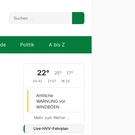
nde
Politik
A bis Z
22°
25°
17°
05:42
21:07
W 25
Amtliche
WARNUNG vor
WINDBÖEN
Mehr zum Wetter …
Live-HVV-Fahrplan