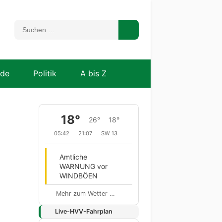
nde
Politik
A bis Z
18°
26°
18°
05:42
21:07
SW 13
Amtliche
WARNUNG vor
WINDBÖEN
Mehr zum Wetter …
Live-HVV-Fahrplan