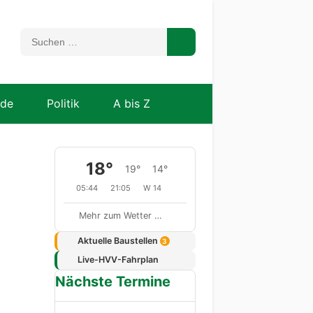
nde
Politik
A bis Z
18°
19°
14°
05:44
21:05
W 14
Mehr zum Wetter …
Aktuelle Baustellen
3
Live-HVV-Fahrplan
Nächste Termine