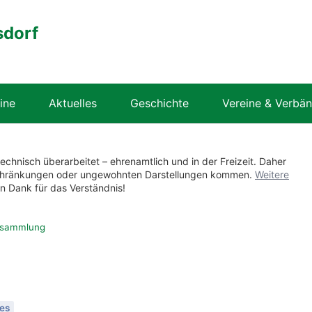
sdorf
ine
Aktuelles
Geschichte
Vereine & Verbä
technisch überarbeitet – ehrenamtlich und in der Freizeit. Daher
nschränkungen oder ungewohnten Darstellungen kommen.
Weitere
en Dank für das Verständnis!
ersammlung
g
es