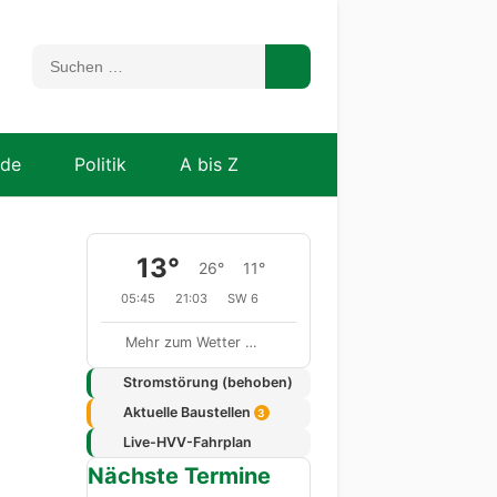
nde
Politik
A bis Z
13°
26°
11°
05:45
21:03
SW 6
Mehr zum Wetter …
Stromstörung (behoben)
Aktuelle Baustellen
3
Live-HVV-Fahrplan
Nächste Termine