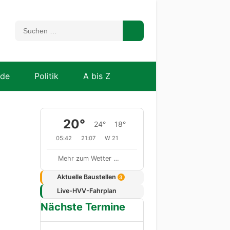
nde
Politik
A bis Z
20°
24°
18°
05:42
21:07
W 21
Mehr zum Wetter …
Aktuelle Baustellen
3
Live-HVV-Fahrplan
Nächste Termine