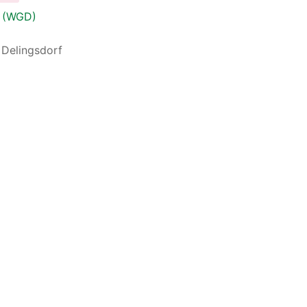
f (WGD)
 Delingsdorf