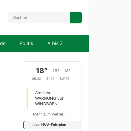
nde
Politik
A bis Z
18°
26°
18°
05:42
21:07
SW 12
Amtliche
WARNUNG vor
WINDBÖEN
Mehr zum Wetter …
Live-HVV-Fahrplan