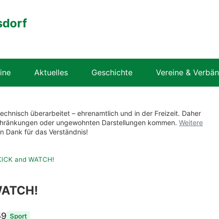
sdorf
ine
Aktuelles
Geschichte
Vereine & Verbä
technisch überarbeitet – ehrenamtlich und in der Freizeit. Daher
nschränkungen oder ungewohnten Darstellungen kommen.
Weitere
en Dank für das Verständnis!
KICK and WATCH!
WATCH!
59
Sport