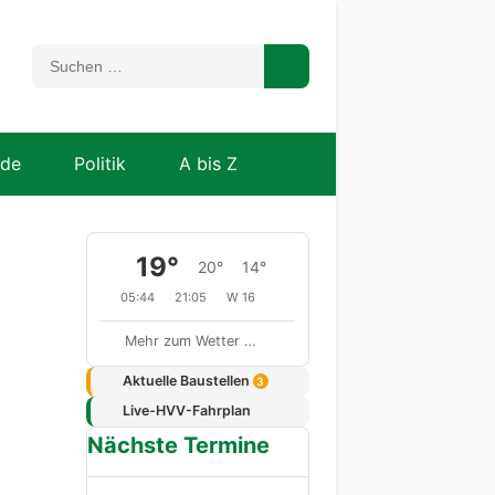
nde
Politik
A bis Z
19°
20°
14°
05:44
21:05
W 16
Mehr zum Wetter …
Aktuelle Baustellen
3
Live-HVV-Fahrplan
Nächste Termine