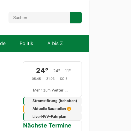
nde
Politik
A bis Z
24°
24°
11°
05:45
21:03
SO 5
Mehr zum Wetter …
Stromstörung (behoben)
Aktuelle Baustellen
3
Live-HVV-Fahrplan
Nächste Termine