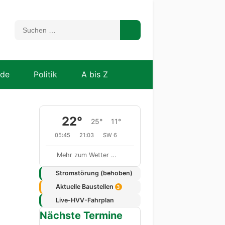
nde
Politik
A bis Z
22°
25°
11°
05:45
21:03
SW 6
Mehr zum Wetter …
Stromstörung (behoben)
Aktuelle Baustellen
3
Live-HVV-Fahrplan
Nächste Termine