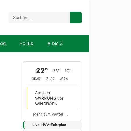
nde
Politik
A bis Z
22°
26°
17°
05:42
21:07
W 24
Amtliche
WARNUNG vor
WINDBÖEN
Mehr zum Wetter …
Live-HVV-Fahrplan