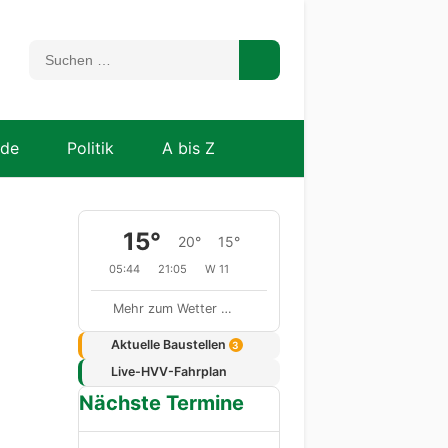
nde
Politik
A bis Z
15°
20°
15°
05:44
21:05
W 11
Mehr zum Wetter …
Aktuelle Baustellen
3
Live-HVV-Fahrplan
Nächste Termine