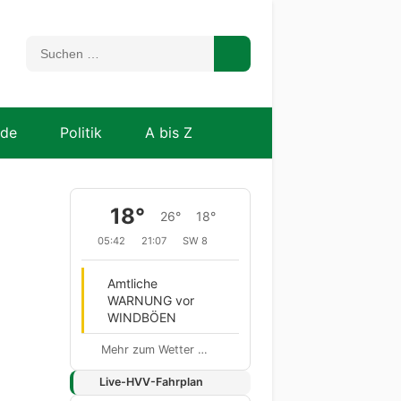
nde
Politik
A bis Z
18°
26°
18°
05:42
21:07
SW 8
Amtliche
WARNUNG vor
WINDBÖEN
Mehr zum Wetter …
Live-HVV-Fahrplan