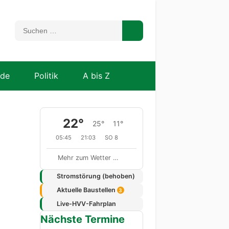
nde
Politik
A bis Z
22°
25°
11°
05:45
21:03
SO 8
Mehr zum Wetter …
Stromstörung (behoben)
Aktuelle Baustellen
3
Live-HVV-Fahrplan
Nächste Termine