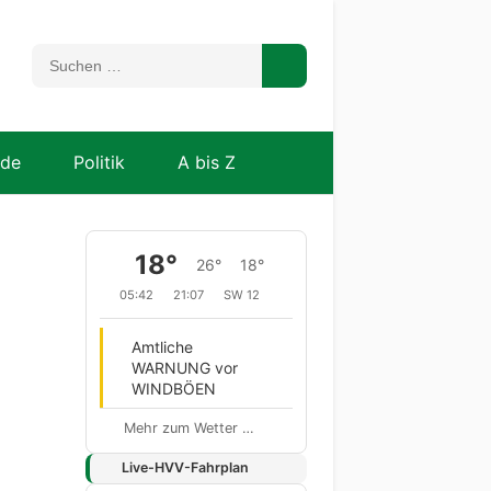
nde
Politik
A bis Z
18°
26°
18°
05:42
21:07
SW 12
Amtliche
WARNUNG vor
WINDBÖEN
Mehr zum Wetter …
Live-HVV-Fahrplan