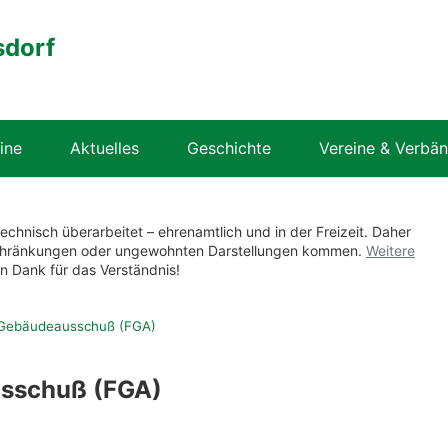
sdorf
ine
Aktuelles
Geschichte
Vereine & Verbä
technisch überarbeitet – ehrenamtlich und in der Freizeit. Daher
nschränkungen oder ungewohnten Darstellungen kommen.
Weitere
en Dank für das Verständnis!
 Gebäudeausschuß (FGA)
usschuß (FGA)