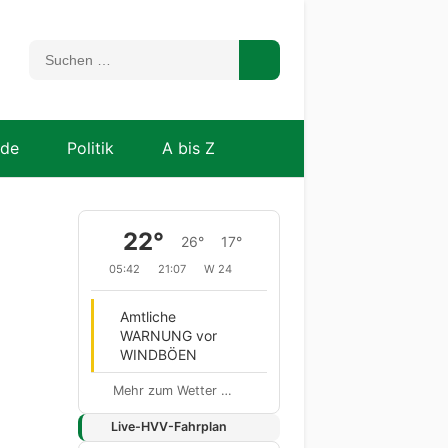
nde
Politik
A bis Z
22°
26°
17°
05:42
21:07
W 24
Amtliche
WARNUNG vor
WINDBÖEN
Mehr zum Wetter …
Live-HVV-Fahrplan