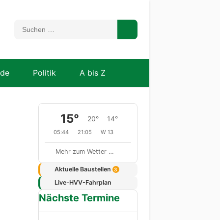
nde
Politik
A bis Z
15°
20°
14°
05:44
21:05
W 13
Mehr zum Wetter …
Aktuelle Baustellen
3
Live-HVV-Fahrplan
Nächste Termine