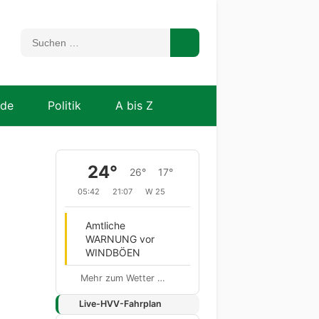
nde
Politik
A bis Z
24°
26°
17°
05:42
21:07
W 25
Amtliche
WARNUNG vor
WINDBÖEN
Mehr zum Wetter …
Live-HVV-Fahrplan