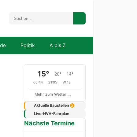
nde
Politik
A bis Z
15°
20°
14°
05:44
21:05
W 13
Mehr zum Wetter …
Aktuelle Baustellen
3
Live-HVV-Fahrplan
Nächste Termine